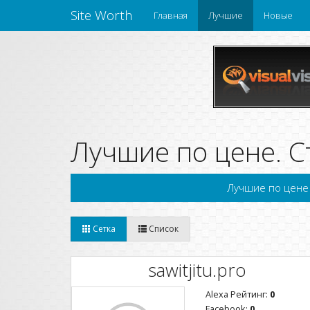
Site Worth
Главная
Лучшие
Новые
Лучшие по цене. С
Лучшие по цене
Сетка
Список
sawitjitu.pro
Alexa Рейтинг:
0
Facebook:
0