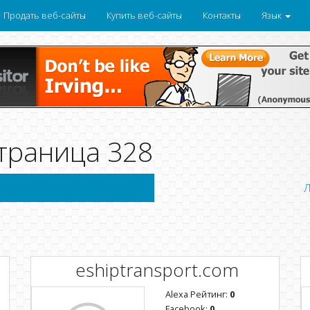
Продать веб-сайты
Купить веб-сайты
Контакты
Язык
траница 328
Л
eshiptransport.com
Alexa Рейтинг:
0
Facebook:
0