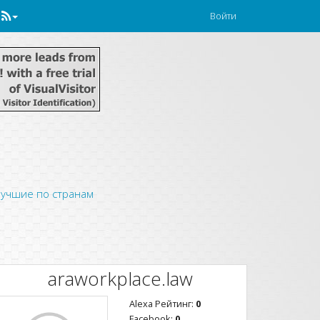
Войти
учшие по странам
araworkplace.law
Alexa Рейтинг:
0
Facebook:
0