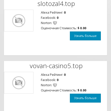
slotozal4.top
Alexa Рейтинг:
0
Facebook:
0
Norton:
Оценочная Стоимость:
$ 0.00
Узнать больше
vovan-casino5.top
Alexa Рейтинг:
0
Facebook:
0
Norton:
Оценочная Стоимость:
$ 0.00
Узнать больше