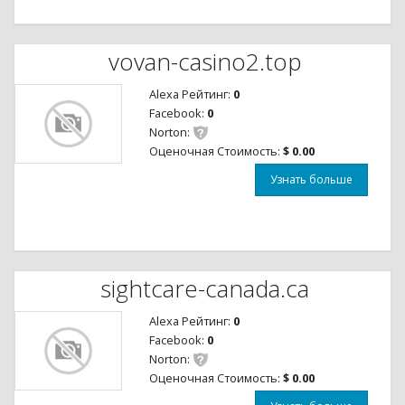
vovan-casino2.top
Alexa Рейтинг:
0
Facebook:
0
Norton:
Оценочная Стоимость:
$ 0.00
Узнать больше
sightcare-canada.ca
Alexa Рейтинг:
0
Facebook:
0
Norton:
Оценочная Стоимость:
$ 0.00