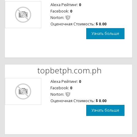
Alexa Рейтинг:
0
Facebook:
0
Norton:
Оценочная Стоимость:
$ 0.00
Узнать больше
topbetph.com.ph
Alexa Рейтинг:
0
Facebook:
0
Norton:
Оценочная Стоимость:
$ 0.00
Узнать больше