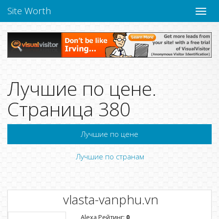
Site Worth
Пере
нави
Лучшие по цене.
Страница 380
Лучшие по цене
Лучшие по странам
vlasta-vanphu.vn
Alexa Рейтинг:
0