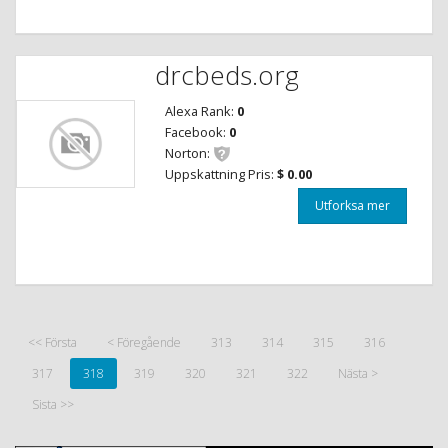
drcbeds.org
Alexa Rank:
0
Facebook:
0
Norton:
Uppskattning Pris:
$ 0.00
Utforksa mer
<< Första
< Föregående
313
314
315
316
317
318
319
320
321
322
Nästa >
Sista >>