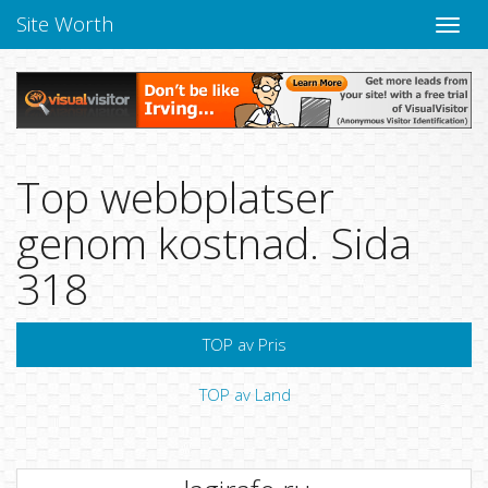
Site Worth
Toggle
navige
Top webbplatser
genom kostnad. Sida
318
TOP av Pris
TOP av Land