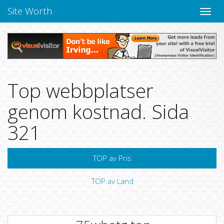
Site Worth
Toggle
navige
Top webbplatser
genom kostnad. Sida
321
TOP av Pris
TOP av Land