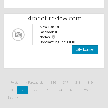
4rabet-review.com
Alexa Rank:
0
Facebook:
0
Norton:
Uppskattning Pris:
$ 0.00
Utforksa mer
<< Första
< Föregående
316
317
318
319
320
321
322
323
324
325
Nästa >
Sista >>